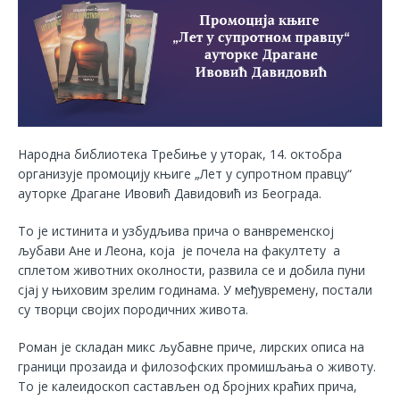
Народна библиотека Требиње у уторак, 14. октобра
организује промоцију књиге „Лет у супротном правцу“
ауторке Драгане Ивовић Давидовић из Београда.
То је истинита и узбудљива прича о ванвременској
љубави Ане и Леона, која је почела на факултету а
сплетом животних околности, развила се и добила пуни
сјај у њиховим зрелим годинама. У међувремену, постали
су творци својих породичних живота.
Роман је складан микс љубавне приче, лирских описа на
граници прозаида и филозофских промишљања о животу.
То је калеидоскоп састављен од бројних краћих прича,