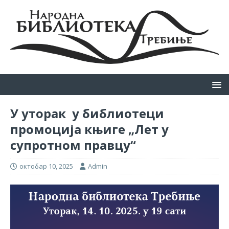
У уторак у библиотеци
промоција књиге „Лет у
супротном правцу“
октобар 10, 2025
Admin