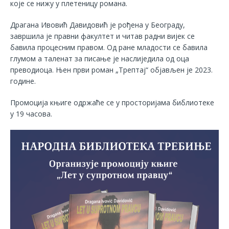
које се нижу у плетеницу романа.
Драгана Ивовић Давидовић је рођена у Београду,
завршила је правни факултет и читав радни вијек се
бавила процесним правом. Од ране младости се бавила
глумом а таленат за писање је наслиједила од оца
преводиоца. Њен први роман „Трептај“ објављен је 2023.
године.
Промоција књиге одржаће се у просторијама библиотеке
у 19 часова.