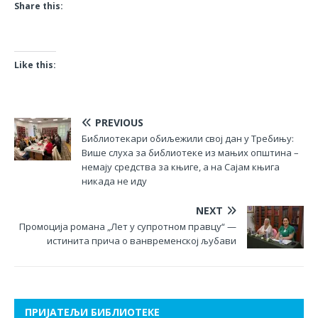
Share this:
Like this:
PREVIOUS
Библиотекари обиљежили свој дан у Требињу:
Више слуха за библиотеке из мањих општина –
немају средства за књиге, а на Сајам књига
никада не иду
NEXT
Промоција романа „Лет у супротном правцу“ —
истинита прича о ванвременској љубави
ПРИЈАТЕЉИ БИБЛИОТЕКЕ