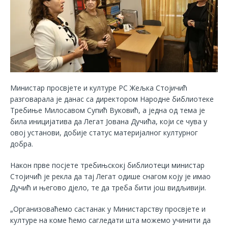
Министар просвјете и културе РС Жељка Стојичић
разговарала је данас са директором Народне библиотеке
Требиње Милосавом Супић Вуковић, а једна од тема је
била иницијатива да Легат Јована Дучића, који се чува у
овој установи, добије статус материјалног културног
добра.
Након прве посјете требињскокј библиотеци министар
Стојичић је рекла да тај Легат одише снагом коју је имао
Дучић и његово дјело, те да треба бити још видљивији.
„Организоваћемо састанак у Министарству просвјете и
културе на коме ћемо сагледати шта можемо учинити да