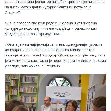
се заоставштина једног од највећих српских пјесника нађе
на листи материјалне кулурне баштине“ истакла је
Стојичић.
Она је позвала све који раде у школама и установама
културе да подстичу читање код дјеце и одраслих као
модел здравог развоја друштва.
„Књига је наш највјернији сапутник од најранијег узраста
до краја живота. Значајна је подршка Министарства
просвјете и културе Народној библиотеци у Требињу, која
је и матична, а као таква је подршка другим библиотекама
у регији“, закључила је Стојичић.