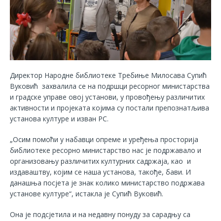
Директор Народне библиотеке Требиње Милосава Супић
Вуковић захвалила се на подршци ресорног министарства
и градске управе овој установи, у провођењу различитих
активности и пројеката којима су постали препознатљива
установа културе и изван РС.
„Осим помоћи у набавци опреме и уређења просторија
библиотеке ресорно министарство нас је подржавало и
организовању различитих културних садржаја, као и
издаваштву, којим се наша установа, такође, бави. И
данашња посјета је знак колико министарство подржава
установе културе“, истакла је Супић Вуковић.
Она је подсјетила и на недавну понуду за сарадњу са