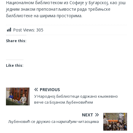
Националном библиотеком из Софије у Бугарској, као још
једним знаком препознатљивости рада требињске
билблиотеке на ширима просторима.
Post Views:
305
Share this:
Like this:
PREVIOUS
У Народној библиотеци одржано књижевно
вече са Бојаном Љубеновићем
NEXT
Љубеновић се дружио са најмлађим читаоцима